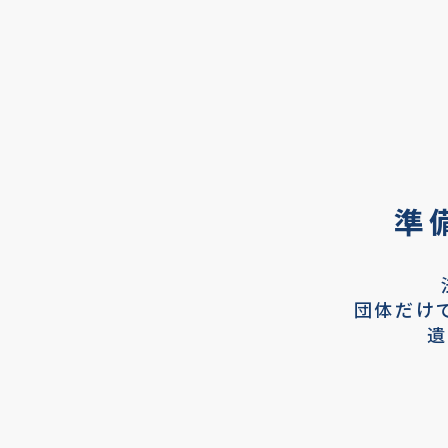
準
団体だけ
遺