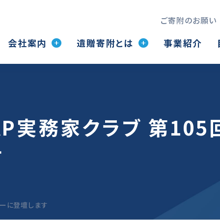
ご寄附のお願い
会社案内
遺贈寄附とは
事業紹介
TAP実務家クラブ 第1
す
ミナーに登壇します