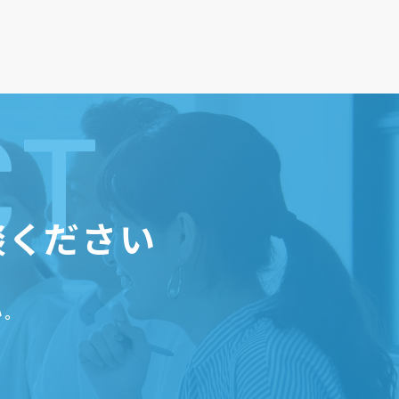
CT
談ください
。