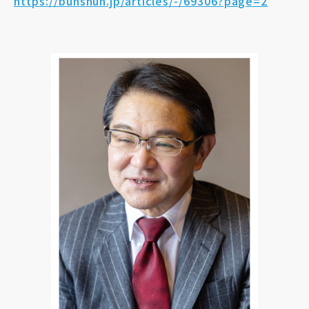
https://bunshun.jp/articles/-/69306?page=2