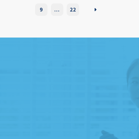
9
...
22